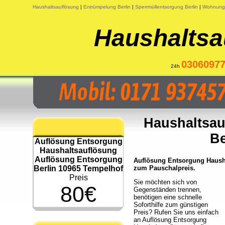
Haushaltsauflösung
|
Entrümpelung Berlin
|
Sperrmüllentsorgung Berlin
|
Wohnungs
Haushaltsa
0306097
24h
Haushaltsau
Be
Auflösung Entsorgung
Haushaltsauflösung
Auflösung Entsorgung
Auflösung Entsorgung Hausha
Berlin 10965 Tempelhof
zum Pauschalpreis.
Preis
Sie möchten sich von
80€
Gegenständen trennen,
benötigen eine schnelle
Soforthilfe zum günstigen
Preis? Rufen Sie uns einfach
an Auflösung Entsorgung